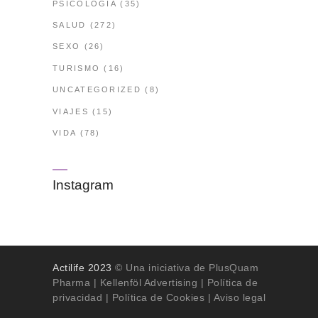
PSICOLOGÍA
(35)
SALUD
(272)
SEXO
(26)
TURISMO
(16)
UNCATEGORIZED
(8)
VIAJES
(15)
VIDA
(78)
Instagram
Actilife 2023
© Una iniciativa de PlusQuam
Pharma |
Kellenföl Advertising
|
Política de
privacidad
|
Política de Cookies
| Aviso legal