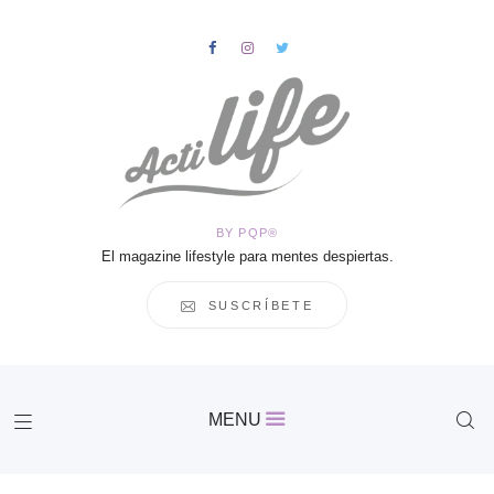
HOME
Salud
BY PQP®
Vida
El magazine lifestyle para mentes despiertas.
Business
Cultura
SUSCRÍBETE
Inspiración
Contacto
Actilife
MENU