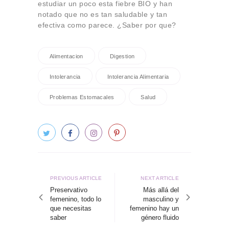
estudiar un poco esta fiebre BIO y han
notado que no es tan saludable y tan
efectiva como parece. ¿Saber por que?
Alimentacion
Digestion
Intolerancia
Intolerancia Alimentaria
Problemas Estomacales
Salud
Navegación
de
Previous
Next
PREVIOUS ARTICLE
NEXT ARTICLE
article
article
Preservativo
Más allá del
entradas
femenino, todo lo
masculino y
que necesitas
femenino hay un
saber
género fluido