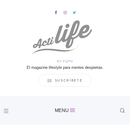
HOME
Salud
BY PQP®
Vida
El magazine lifestyle para mentes despiertas.
Business
Cultura
SUSCRÍBETE
Inspiración
Contacto
Actilife
MENU