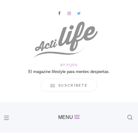
HOME
Salud
BY PQP®
Vida
El magazine lifestyle para mentes despiertas.
Business
Cultura
SUSCRÍBETE
Inspiración
Contacto
Actilife
MENU