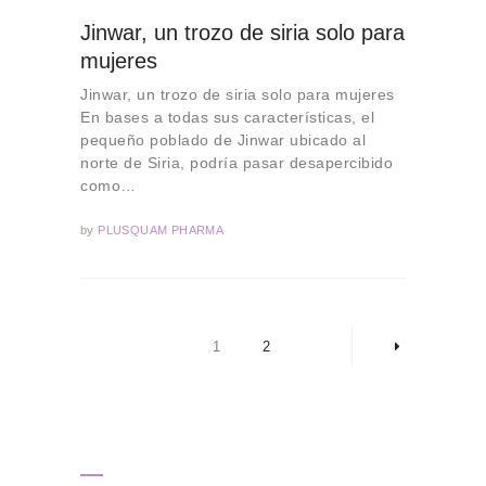
Jinwar, un trozo de siria solo para
mujeres
Jinwar, un trozo de siria solo para mujeres
En bases a todas sus características, el
pequeño poblado de Jinwar ubicado al
norte de Siria, podría pasar desapercibido
como…
by
PLUSQUAM PHARMA
Paginación
de
PAGE
1
PAGE
2
>
entradas