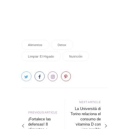
Alimentos
Detox
Limpiar El Higado
Nutrición
Navegación
de
Next
NEXT ARTICLE
article
La Università di
entradas
Previous
PREVIOUS ARTICLE
Torino relaciona el
article
¡Fortalece las
consumo de
defensas! 8
vitamina D con