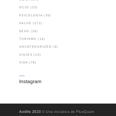
OCIO
(23)
PSICOLOGÍA
(35)
SALUD
(272)
SEXO
(26)
TURISMO
(16)
UNCATEGORIZED
(8)
VIAJES
(15)
VIDA
(78)
Instagram
Actilife 2023
© Una iniciativa de PlusQuam