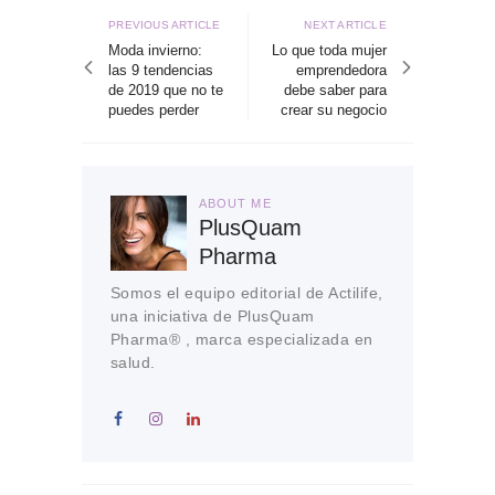
de
Previous
Next
PREVIOUS ARTICLE
NEXT ARTICLE
article
article
Moda invierno:
Lo que toda mujer
entradas
las 9 tendencias
emprendedora
de 2019 que no te
debe saber para
puedes perder
crear su negocio
ABOUT ME
PlusQuam
Pharma
Somos el equipo editorial de Actilife,
una iniciativa de PlusQuam
Pharma® , marca especializada en
salud.