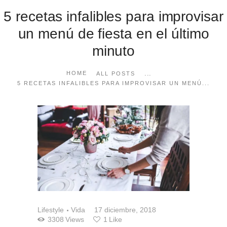
5 recetas infalibles para improvisar
un menú de fiesta en el último
minuto
...
HOME
ALL POSTS
5 RECETAS INFALIBLES PARA IMPROVISAR UN MENÚ...
Lifestyle
Vida
17 diciembre, 2018
3308
Views
1
Like