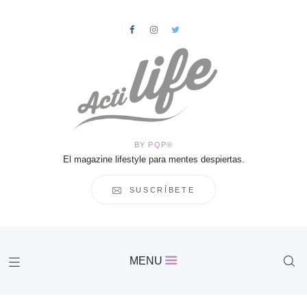
HOME
Salud
BY PQP®
Vida
El magazine lifestyle para mentes despiertas.
Business
Cultura
SUSCRÍBETE
Inspiración
Contacto
Actilife
MENU