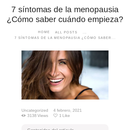
7 síntomas de la menopausia
¿Cómo saber cuándo empieza?
...
HOME
ALL POSTS
7 SÍNTOMAS DE LA MENOPAUSIA ¿CÓMO SABER...
Uncategorized
4 febrero, 2021
3138
Views
1
Like