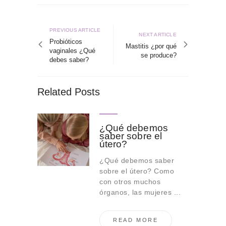
Navegación
de
Previous
PREVIOUS ARTICLE
Next
NEXT ARTICLE
article
Probióticos
entradas
article
Mastitis ¿por qué
vaginales ¿Qué
se produce?
debes saber?
Related Posts
¿Qué debemos
saber sobre el
útero?
¿Qué debemos saber
sobre el útero? Como
con otros muchos
órganos, las mujeres ...
READ MORE