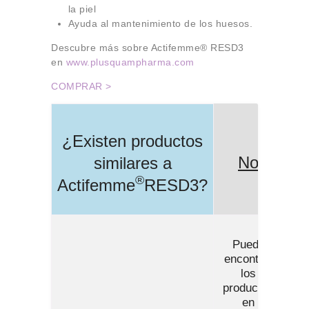
la piel
Ayuda al mantenimiento de los huesos.
Descubre más sobre Actifemme® RESD3
en
www.plusquampharma.com
COMPRAR >
¿Existen productos
No
similares a
®
Actifemme
RESD3
?
Puede
encontrar
los
productos
en