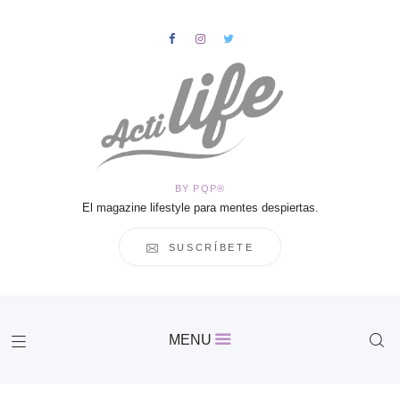
HOME
Salud
BY PQP®
Vida
El magazine lifestyle para mentes despiertas.
Business
Cultura
SUSCRÍBETE
Inspiración
Contacto
Actilife
MENU