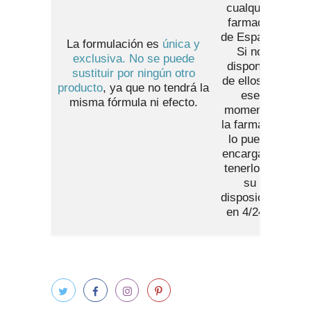
cualquier
farmacia
de España
.
La formulación es
única y
Si no
exclusiva. No se puede
disponen
sustituir por ningún otro
de ellos en
producto
, ya que no tendrá la
ese
misma fórmula ni efecto.
momento,
la farmacia
lo puede
encargar y
tenerlos a
su
disposición
en 4/24h.