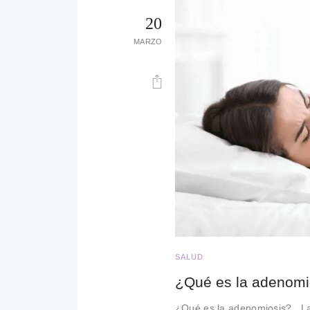
20
MARZO
SALUD
¿Qué es la adenomi
¿Qué es la adenomiosis? La 