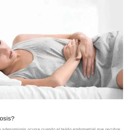
osis?
adenomiosis ocurre cuando el tejido endometrial que recubre