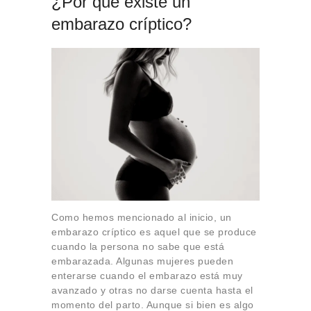
¿Por qué existe un
embarazo críptico?
Como hemos mencionado al inicio, un
embarazo críptico es aquel que se produce
cuando la persona no sabe que está
embarazada. Algunas mujeres pueden
enterarse cuando el embarazo está muy
avanzado y otras no darse cuenta hasta el
momento del parto. Aunque si bien es algo