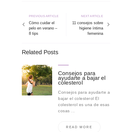
Navegación
de
Previous
Next
PREVIOUS ARTICLE
NEXT ARTICLE
article
article
Cómo cuidar el
11 consejos sobre
entradas
pelo en verano –
higiene íntima
8 tips
femenina
Related Posts
Consejos para
ayudarte a bajar el
colesterol
Consejos para ayudarte a
bajar el colesterol El
colesterol es una de esas
cosas ...
READ MORE