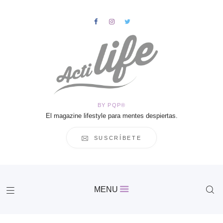
HOME
Salud
BY PQP®
Vida
El magazine lifestyle para mentes despiertas.
Business
Cultura
SUSCRÍBETE
Inspiración
Contacto
Actilife
MENU