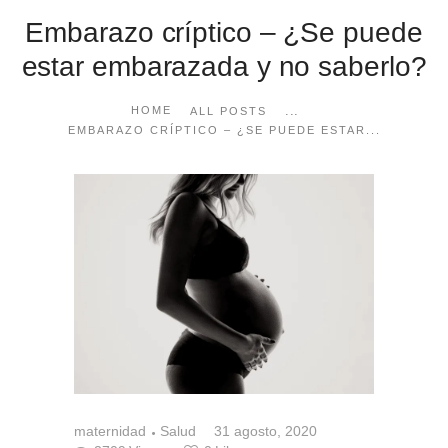
Embarazo críptico – ¿Se puede
estar embarazada y no saberlo?
...
HOME
ALL POSTS
EMBARAZO CRÍPTICO – ¿SE PUEDE ESTAR...
maternidad
Salud
31 agosto, 2020