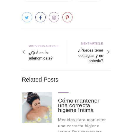
Navegación
de
Next
NEXT ARTICLE
Previous
PREVIOUS ARTICLE
article
¿Puedes tener
entradas
article
¿Qué es la
coitalgias y no
adenomiosis?
saberlo?
Related Posts
Cómo mantener
una correcta
higiene íntima
Medidas para mantener
una correcta higiene