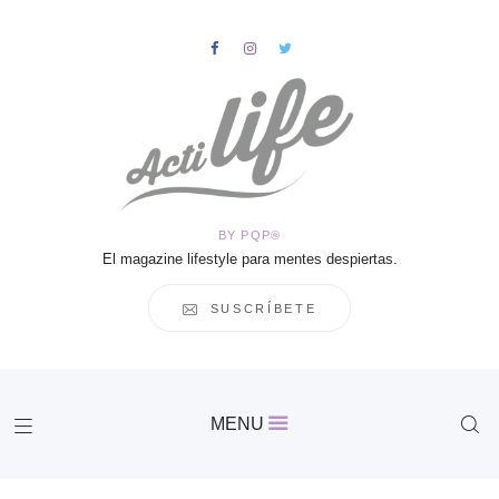
HOME
Salud
BY PQP®
Vida
El magazine lifestyle para mentes despiertas.
Business
Cultura
SUSCRÍBETE
Inspiración
Contacto
Actilife
MENU