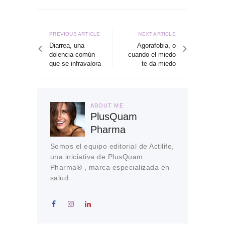
Navegación
de
Previous
Next
PREVIOUS ARTICLE
NEXT ARTICLE
article
article
Diarrea, una
Agorafobia, o
entradas
dolencia común
cuando el miedo
que se infravalora
te da miedo
ABOUT ME
PlusQuam
Pharma
Somos el equipo editorial de Actilife,
una iniciativa de PlusQuam
Pharma® , marca especializada en
salud.