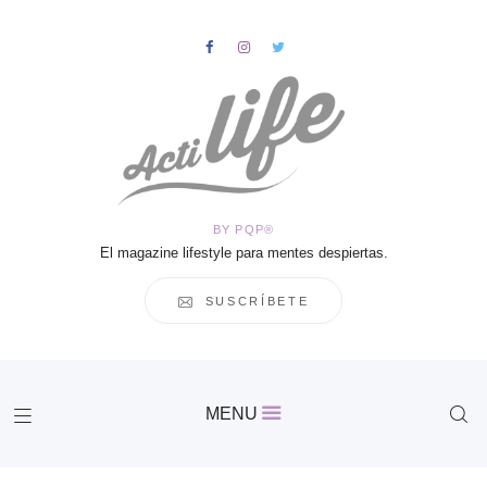
HOME
Salud
BY PQP®
Vida
El magazine lifestyle para mentes despiertas.
Business
Cultura
SUSCRÍBETE
Inspiración
Contacto
Actilife
MENU