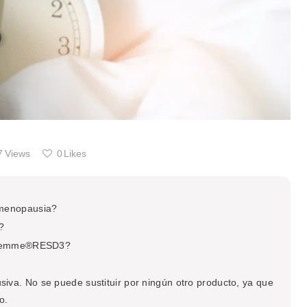
7
Views
0
Likes
 menopausia?
?
ctifemme®RESD3?
siva. No se puede sustituir por ningún otro producto, ya que
o.