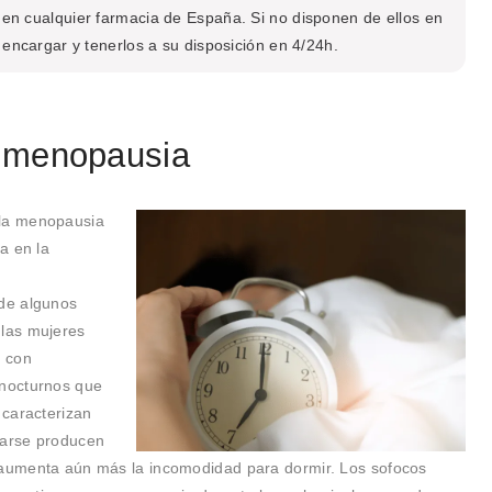
en cualquier farmacia de España. Si no disponen de ellos en
encargar y tenerlos a su disposición en 4/24h.
y menopausia
 la menopausia
da en la
 de algunos
las mujeres
e con
 nocturnos que
 caracterizan
sarse producen
e aumenta aún más la incomodidad para dormir. Los sofocos