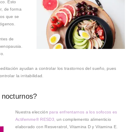
co. Esto
r, de forma
ios que se
rógenos.
ntes de
menopausia.
lo.
editación ayudan a controlar los trastornos del sueño, pues
ntrolar la irritabilidad.
 nocturnos?
Nuestra elección
para enfrentarnos a los sofocos es
Actifemme® RESD3,
un complemento alimenticio
elaborado con Resveratrol, Vitamina D y Vitamina E.