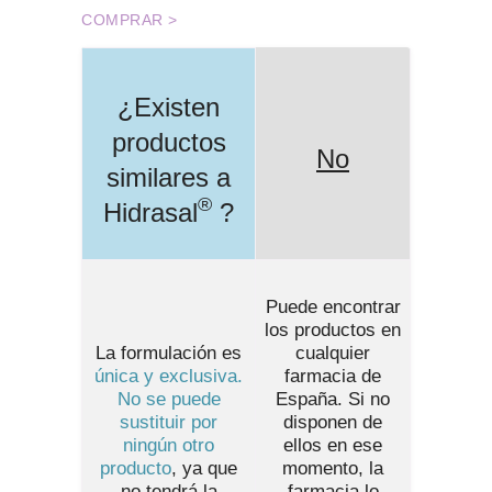
COMPRAR >
¿Existen
productos
No
similares a
®
Hidrasal
?
Puede encontrar
los productos en
La formulación es
cualquier
única y exclusiva.
farmacia de
No se puede
España
. Si no
sustituir por
disponen de
ningún otro
ellos en ese
producto
, ya que
momento, la
no tendrá la
farmacia lo