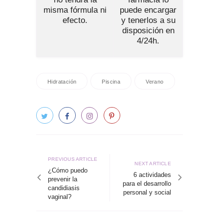
misma fórmula ni
puede encargar
efecto.
y tenerlos a su
disposición en
4/24h.
Hidratación
Piscina
Verano
Navegación
de
Previous
PREVIOUS ARTICLE
Next
NEXT ARTICLE
article
¿Cómo puedo
entradas
article
6 actividades
prevenir la
para el desarrollo
candidiasis
personal y social
vaginal?