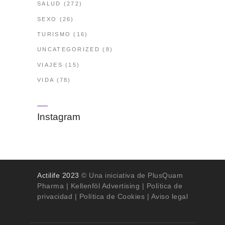
SALUD
(272)
SEXO
(26)
TURISMO
(16)
UNCATEGORIZED
(8)
VIAJES
(15)
VIDA
(78)
Instagram
Actilife 2023
© Una iniciativa de PlusQuam
Pharma |
Kellenföl Advertising
|
Política de
privacidad
|
Política de Cookies
| Aviso legal