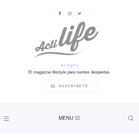
HOME
Salud
BY PQP®
Vida
El magazine lifestyle para mentes despiertas.
Business
Cultura
SUSCRÍBETE
Inspiración
Contacto
Actilife
MENU