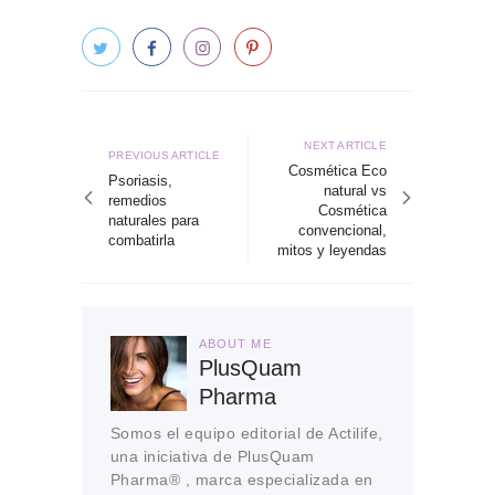
Navegación
de
Next
NEXT ARTICLE
Previous
PREVIOUS ARTICLE
article
Cosmética Eco
entradas
article
Psoriasis,
natural vs
remedios
Cosmética
naturales para
convencional,
combatirla
mitos y leyendas
ABOUT ME
PlusQuam
Pharma
Somos el equipo editorial de Actilife,
una iniciativa de PlusQuam
Pharma® , marca especializada en