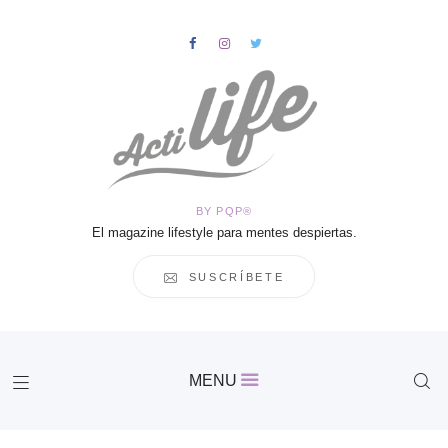
HOME
Salud
BY PQP®
Vida
El magazine lifestyle para mentes despiertas.
Business
Cultura
SUSCRÍBETE
Inspiración
Contacto
Actilife
MENU