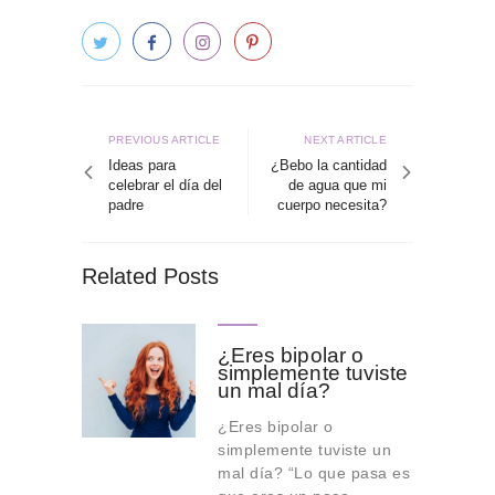
Navegación
de
Previous
Next
PREVIOUS ARTICLE
NEXT ARTICLE
article
article
Ideas para
¿Bebo la cantidad
entradas
celebrar el día del
de agua que mi
padre
cuerpo necesita?
Related Posts
¿Eres bipolar o
simplemente tuviste
un mal día?
¿Eres bipolar o
simplemente tuviste un
mal día? “Lo que pasa es