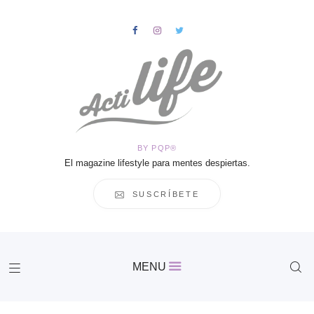
HOME
Salud
BY PQP®
Vida
El magazine lifestyle para mentes despiertas.
Business
Cultura
SUSCRÍBETE
Inspiración
Contacto
Actilife
MENU