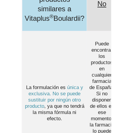
No
similares a
®
Vitaplus
Boulardii
?
Puede
encontrar
los
productos
en
cualquier
farmacia
La formulación es
única y
de España
.
exclusiva. No se puede
Si no
sustituir por ningún otro
disponen
producto
, ya que no tendrá
de ellos en
la misma fórmula ni
ese
efecto.
momento,
la farmacia
lo puede