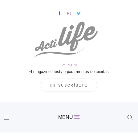
HOME
Salud
BY PQP®
Vida
El magazine lifestyle para mentes despiertas.
Business
Cultura
SUSCRÍBETE
Inspiración
Contacto
Actilife
MENU