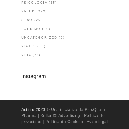
PSICOLOGÍA
(35)
SALUD
(272)
SEXO
(26)
TURISMO
(16)
UNCATEGORIZED
(8)
VIAJES
(15)
VIDA
(78)
Instagram
Actilife 2023
© Una iniciativa de PlusQuam
Pharma |
Kellenföl Advertising
|
Política de
privacidad
|
Política de Cookies
| Aviso legal