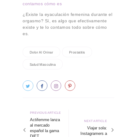
contamos cómo es
¿Existe la eyaculación femenina durante el
orgasmo? Sí, es algo que efectivamente
existe y te lo contamos todo sobre cómo
es.
Dolor Al Orinar
Prostatitis
Salud Masculina
Navegación
de
Previous
PREVIOUS ARTICLE
article
Actifemme lanza
entradas
Next
NEXT ARTICLE
al mercado
article
Viajar sola:
español la gama
Instagramers a
DIET,