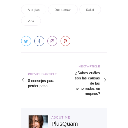
Alergias
Descansar
Salud
Vida
Navegación
de
Next
NEXT ARTICLE
article
¿Sabes cuáles
entradas
Previous
PREVIOUS ARTICLE
son las causas
article
8 consejos para
de las
perder peso
hemorroides en
mujeres?
ABOUT ME
PlusQuam