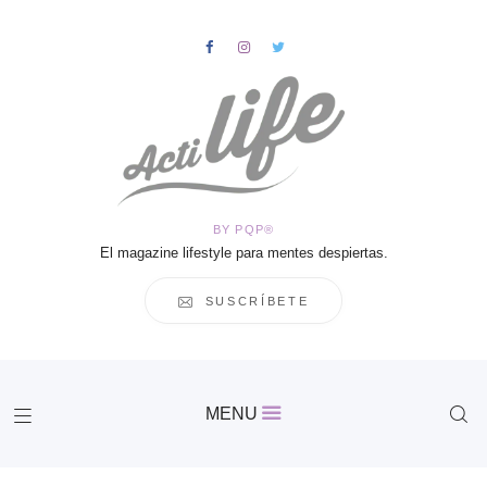
HOME
Salud
BY PQP®
Vida
El magazine lifestyle para mentes despiertas.
Business
Cultura
SUSCRÍBETE
Inspiración
Contacto
Actilife
MENU