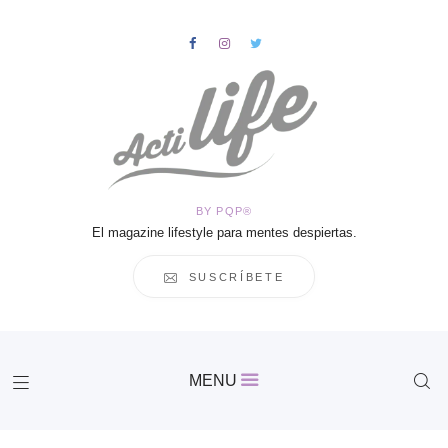
HOME
Salud
BY PQP®
Vida
El magazine lifestyle para mentes despiertas.
Business
Cultura
SUSCRÍBETE
Inspiración
Contacto
Actilife
MENU