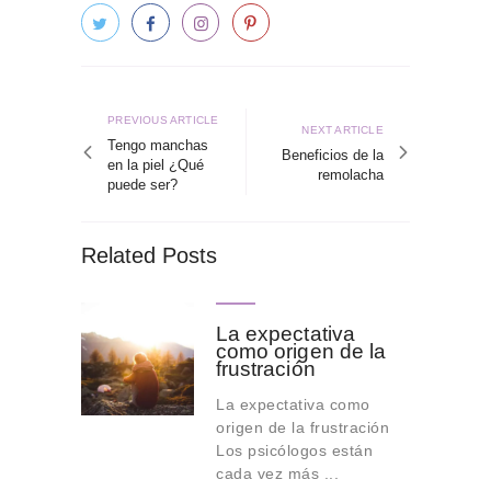
Navegación
de
Previous
PREVIOUS ARTICLE
Next
NEXT ARTICLE
article
Tengo manchas
entradas
article
Beneficios de la
en la piel ¿Qué
remolacha
puede ser?
Related Posts
La expectativa
como origen de la
frustración
La expectativa como
origen de la frustración
Los psicólogos están
cada vez más ...