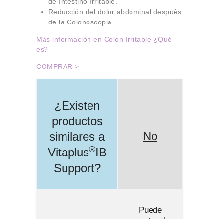
de Intestino Irritable.
Reducción del dolor abdominal después
de la Colonoscopia.
Más información en Colon Irritable ¿Qué
es?
COMPRAR >
¿Existen
productos
No
similares a
®
Vitaplus
IB
Support
?
Puede