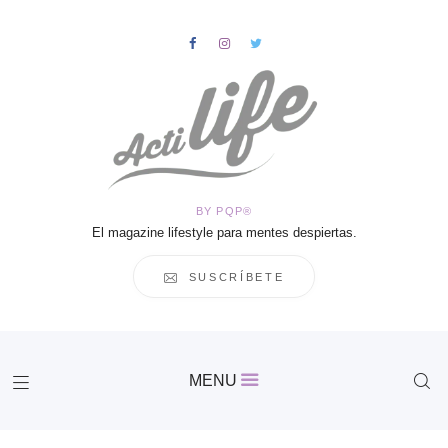
HOME
Salud
BY PQP®
Vida
El magazine lifestyle para mentes despiertas.
Business
Cultura
SUSCRÍBETE
Inspiración
Contacto
Actilife
MENU