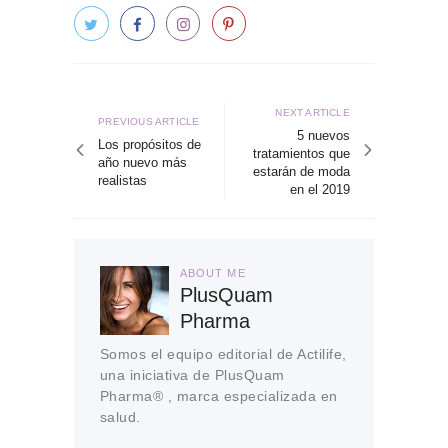
Navegación
de
Next
NEXT ARTICLE
Previous
PREVIOUS ARTICLE
article
5 nuevos
entradas
article
Los propósitos de
tratamientos que
año nuevo más
estarán de moda
realistas
en el 2019
ABOUT ME
PlusQuam
Pharma
Somos el equipo editorial de Actilife,
una iniciativa de PlusQuam
Pharma® , marca especializada en
salud.