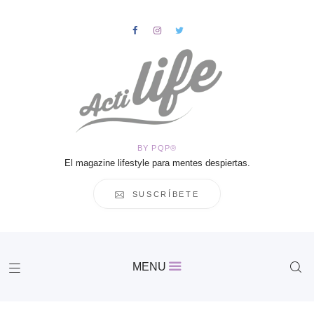
HOME
Salud
BY PQP®
Vida
El magazine lifestyle para mentes despiertas.
Business
Cultura
SUSCRÍBETE
Inspiración
Contacto
Actilife
MENU