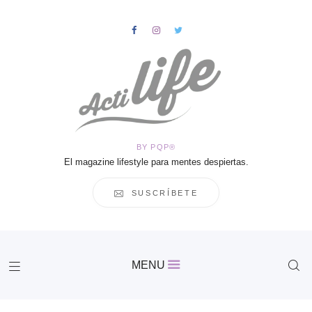
HOME
Salud
BY PQP®
Vida
El magazine lifestyle para mentes despiertas.
Business
Cultura
SUSCRÍBETE
Inspiración
Contacto
Actilife
MENU