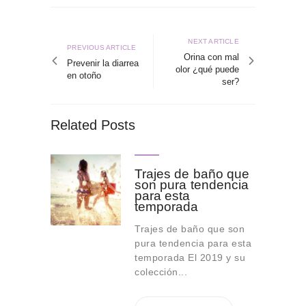
Navegación
de
Next
NEXT ARTICLE
Previous
PREVIOUS ARTICLE
article
Orina con mal
entradas
article
Prevenir la diarrea
olor ¿qué puede
en otoño
ser?
Related Posts
Trajes de baño que
son pura tendencia
para esta
temporada
Trajes de baño que son
pura tendencia para esta
temporada El 2019 y su
colección...