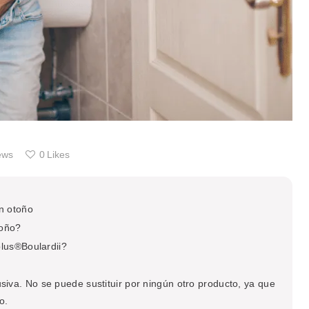
ews
0
Likes
n otoño
toño?
plus®Boulardii?
siva. No se puede sustituir por ningún otro producto, ya que
o.