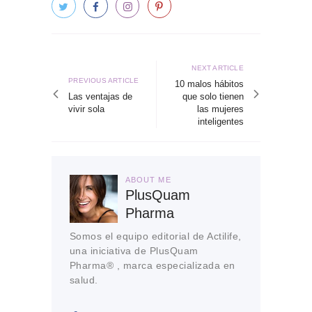
Navegación
de
Next
NEXT ARTICLE
Previous
PREVIOUS ARTICLE
article
10 malos hábitos
entradas
article
Las ventajas de
que solo tienen
vivir sola
las mujeres
inteligentes
ABOUT ME
PlusQuam
Pharma
Somos el equipo editorial de Actilife,
una iniciativa de PlusQuam
Pharma® , marca especializada en
salud.