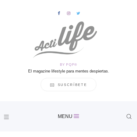
HOME
Salud
BY PQP®
Vida
El magazine lifestyle para mentes despiertas.
Business
Cultura
SUSCRÍBETE
Inspiración
Contacto
Actilife
MENU