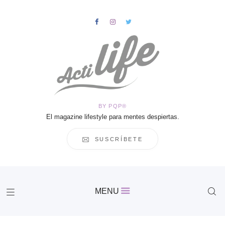
HOME
Salud
BY PQP®
Vida
El magazine lifestyle para mentes despiertas.
Business
Cultura
SUSCRÍBETE
Inspiración
Contacto
Actilife
MENU