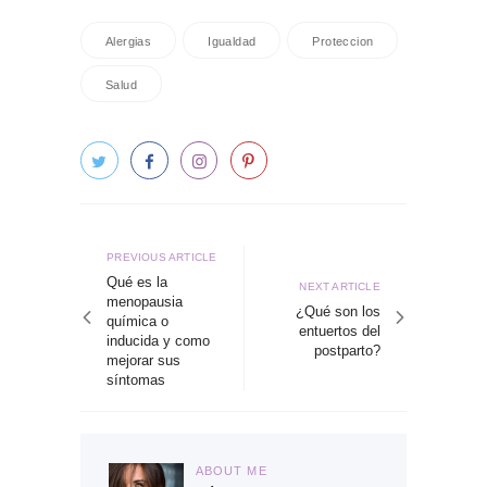
Alergias
Igualdad
Proteccion
Salud
Navegación
de
Previous
PREVIOUS ARTICLE
article
Qué es la
entradas
Next
NEXT ARTICLE
menopausia
article
¿Qué son los
química o
entuertos del
inducida y como
postparto?
mejorar sus
síntomas
ABOUT ME