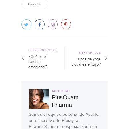
Nutrición
Navegación
de
Previous
PREVIOUS ARTICLE
Next
NEXT ARTICLE
article
¿Qué es el
entradas
article
Tipos de yoga
hambre
¿cúal es el tuyo?
emocional?
ABOUT ME
PlusQuam
Pharma
Somos el equipo editorial de Actilife,
una iniciativa de PlusQuam
Pharma® , marca especializada en