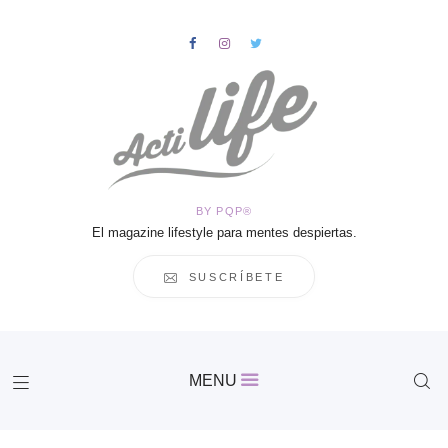
HOME
Salud
BY PQP®
Vida
El magazine lifestyle para mentes despiertas.
Business
Cultura
SUSCRÍBETE
Inspiración
Contacto
Actilife
MENU