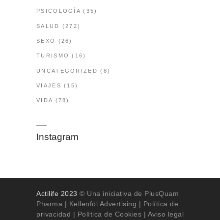
PSICOLOGÍA
(35)
SALUD
(272)
SEXO
(26)
TURISMO
(16)
UNCATEGORIZED
(8)
VIAJES
(15)
VIDA
(78)
Instagram
Actilife 2023
© Una iniciativa de PlusQuam
Pharma |
Kellenföl Advertising
|
Política de
privacidad
|
Política de Cookies
| Aviso legal