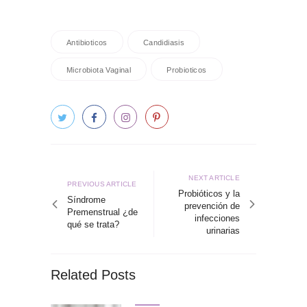
Antibioticos
Candidiasis
Microbiota Vaginal
Probioticos
Navegación
de
Next
NEXT ARTICLE
Previous
PREVIOUS ARTICLE
article
Probióticos y la
entradas
article
Síndrome
prevención de
Premenstrual ¿de
infecciones
qué se trata?
urinarias
Related Posts