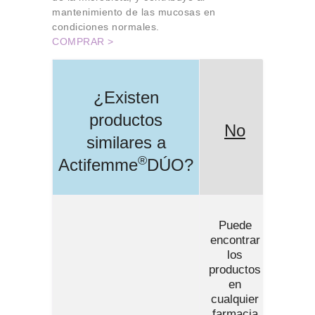
mantenimiento de las mucosas en
condiciones normales.
COMPRAR >
¿Existen
productos
No
similares a
®
Actifemme
DÚO
?
Puede
encontrar
los
productos
en
cualquier
farmacia