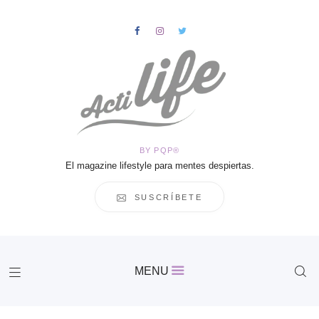
HOME
Salud
BY PQP®
Vida
El magazine lifestyle para mentes despiertas.
Business
Cultura
SUSCRÍBETE
Inspiración
Contacto
Actilife
MENU