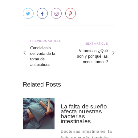
Navegación
de
Previous
PREVIOUS ARTICLE
Next
NEXT ARTICLE
article
Candidiasis
entradas
article
Vitaminas ¿Qué
derivada de la
son y por qué las
toma de
necesitamos?
antibióticos
Related Posts
La falta de sueño
afecta nuestras
bacterias
intestinales
Bacterias intestinales, la
falta de sueño también