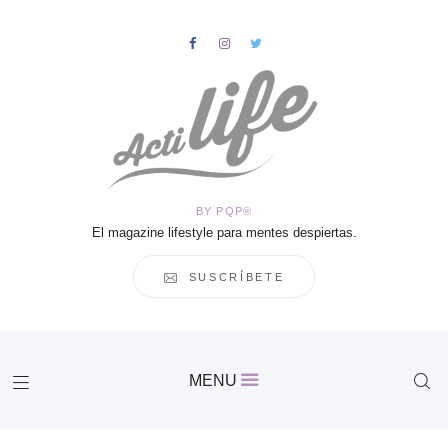
HOME
Salud
BY PQP®
Vida
El magazine lifestyle para mentes despiertas.
Business
Cultura
SUSCRÍBETE
Inspiración
Contacto
Actilife
MENU