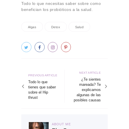
Todo lo que necesitas saber sobre como
benefician los probióticos a la salud.
Algas
Detox
Salud
Navegación
de
Next
NEXT ARTICLE
Previous
PREVIOUS ARTICLE
article
¿Te sientes
entradas
article
Todo lo que
mareada? Te
tienes que saber
explicamos
sobre el Hip
algunas de las
thrust
posibles causas
ABOUT ME