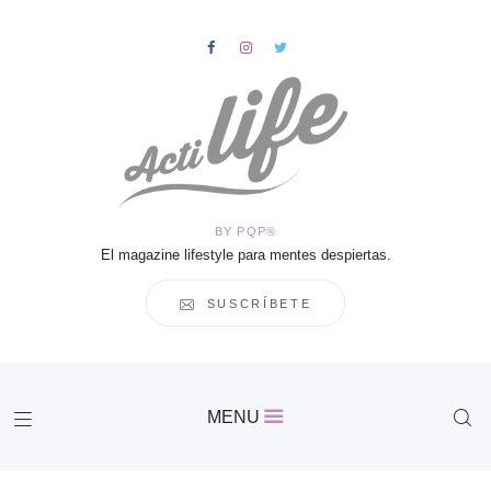
HOME
Salud
BY PQP®
Vida
El magazine lifestyle para mentes despiertas.
Business
Cultura
SUSCRÍBETE
Inspiración
Contacto
Actilife
MENU