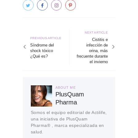
Navegación
de
Next
NEXT ARTICLE
Previous
PREVIOUS ARTICLE
article
Cistitis e
entradas
article
Síndrome del
infección de
shock tóxico
orina, más
¿Qué es?
frecuente durante
el invierno
ABOUT ME
PlusQuam
Pharma
Somos el equipo editorial de Actilife,
una iniciativa de PlusQuam
Pharma® , marca especializada en
salud.