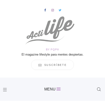
HOME
Salud
BY PQP®
Vida
El magazine lifestyle para mentes despiertas.
Business
Cultura
SUSCRÍBETE
Inspiración
Contacto
Actilife
MENU