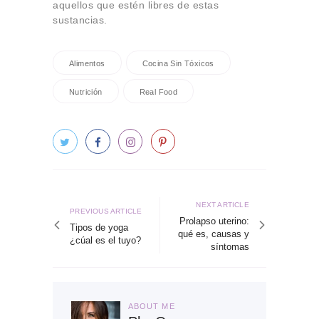
aquellos que estén libres de estas
sustancias.
Alimentos
Cocina Sin Tóxicos
Nutrición
Real Food
Navegación
de
Next
NEXT ARTICLE
Previous
PREVIOUS ARTICLE
article
Prolapso uterino:
entradas
article
Tipos de yoga
qué es, causas y
¿cúal es el tuyo?
síntomas
ABOUT ME