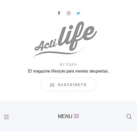
HOME
Salud
BY PQP®
Vida
El magazine lifestyle para mentes despiertas.
Business
Cultura
SUSCRÍBETE
Inspiración
Contacto
Actilife
MENU