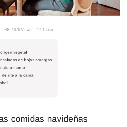
8
4679
Views
1
Like
 origen vegetal
 ensaladas de hojas amargas
 naturalmente
 de irte a la cama
cohol
las comidas navideñas