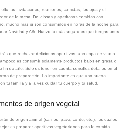
ello las invitaciones, reuniones, comidas, festejos y el
edor de la mesa. Deliciosas y apetitosas comidas con
mo, mucho más si son consumidos en horas de la noche para
e pasar Navidad y Año Nuevo lo más seguro es que tengas unos
drás que rechazar deliciosos aperitivos, una copa de vino o
a tampoco es consumir solamente productos bajos en grasa o
e fin de año. Sólo es tener en cuenta sencillos detalles en el
orma de preparación. Lo importante es que una buena
n tu familia y a la vez cuidar tu cuerpo y tu salud.
limentos de origen vegetal
rán de origen animal (carnes, pavo, cerdo, etc.), los cuales
o mejor es preparar aperitivos vegetarianos para la comida