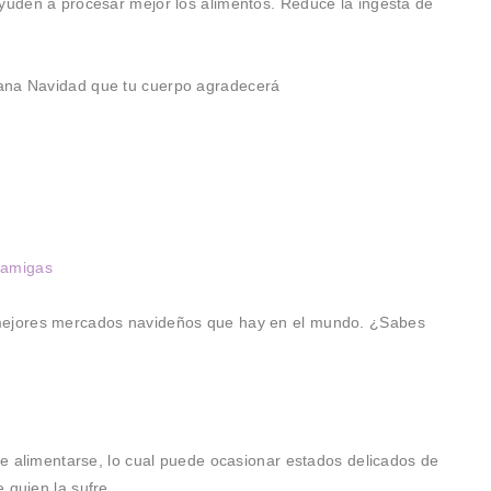
ayuden a procesar mejor los alimentos. Reduce la ingesta de
 sana Navidad que tu cuerpo agradecerá
r
 amigas
 mejores mercados navideños que hay en el mundo. ¿Sabes
 de alimentarse, lo cual puede ocasionar estados delicados de
 quien la sufre.