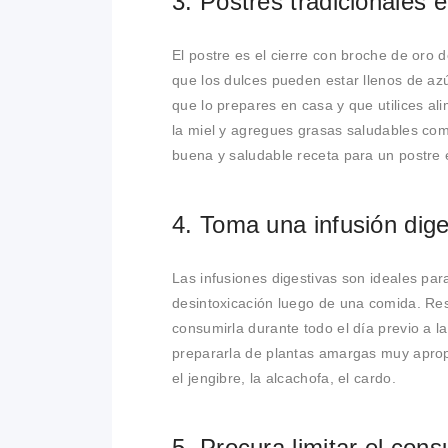
3. Postres tradicionales
El postre es el cierre con broche de oro 
que los dulces pueden estar llenos de azú
que lo prepares en casa y que utilices al
la miel y agregues grasas saludables com
buena y saludable receta para un postre 
4. Toma una infusión dige
Las infusiones digestivas son ideales par
desintoxicación luego de una comida. Res
consumirla durante todo el día previo a l
prepararla de plantas amargas muy apropia
el jengibre, la alcachofa, el cardo.
5. Procura limitar el con