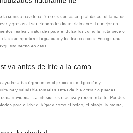
 endulzados naturalmente
de la comida navideña. Y no es que estén prohibidos, el tema es
car y grasas al ser elaborados industrialmente. Lo mejor es
imentos reales y naturales para endulzarlos como la fruta seca o
o las que aportan el aguacate y los frutos secos. Escoge una
exquisito hecho en casa.
stiva antes de irte a la cama
a ayudar a tus órganos en el proceso de digestión y
ulta muy saludable tomarlas antes de ir a dormir o puedes
a cena navideña. La infusión es efectiva y reconfortante. Puedes
das para aliviar el hígado como el boldo, el hinojo, la menta,
sumo de alcohol