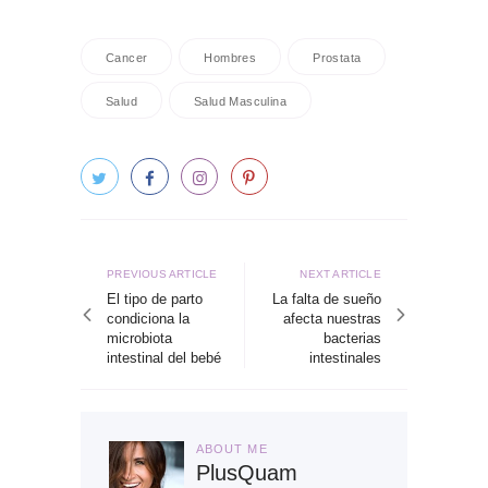
Cancer
Hombres
Prostata
Salud
Salud Masculina
Navegación
de
Previous
Next
PREVIOUS ARTICLE
NEXT ARTICLE
article
article
El tipo de parto
La falta de sueño
entradas
condiciona la
afecta nuestras
microbiota
bacterias
intestinal del bebé
intestinales
ABOUT ME
PlusQuam