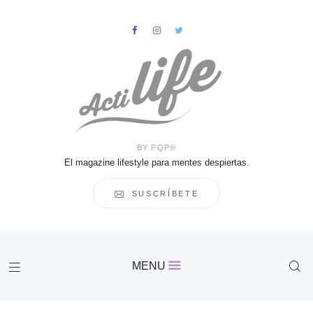
HOME
Salud
BY PQP®
Vida
El magazine lifestyle para mentes despiertas.
Business
Cultura
SUSCRÍBETE
Inspiración
Contacto
Actilife
MENU