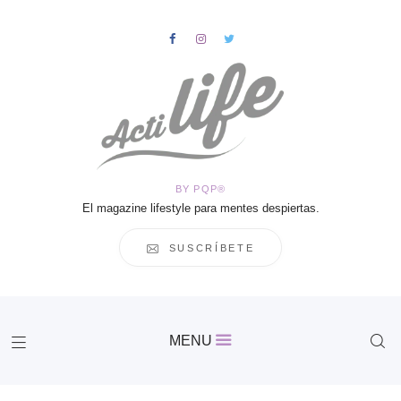
HOME
Salud
BY PQP®
Vida
El magazine lifestyle para mentes despiertas.
Business
Cultura
SUSCRÍBETE
Inspiración
Contacto
Actilife
MENU