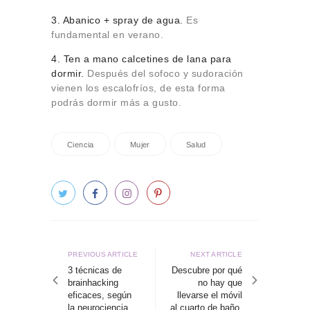
3. Abanico + spray de agua.
Es
fundamental en verano.
4. Ten a mano calcetines de lana para
dormir.
Después del sofoco y sudoración
vienen los escalofríos, de esta forma
podrás dormir más a gusto.
Ciencia
Mujer
Salud
Navegación
de
Previous
Next
PREVIOUS ARTICLE
NEXT ARTICLE
article
article
3 técnicas de
Descubre por qué
entradas
brainhacking
no hay que
eficaces, según
llevarse el móvil
la neurociencia
al cuarto de baño.