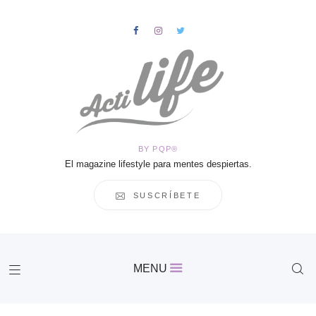
HOME
Salud
BY PQP®
Vida
El magazine lifestyle para mentes despiertas.
Business
Cultura
SUSCRÍBETE
Inspiración
Contacto
Actilife
MENU