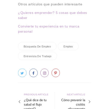
Otros artículos que pueden interesarte
¿Quieres emprender? 5 cosas que debes
saber
Convierte tu experiencia en tu marca
personal
Búsqueda De Empleo
Empleo
Entrevista De Trabajo
Navegación
de
Previous
Next
PREVIOUS ARTICLE
NEXT ARTICLE
article
article
¿Qué dice de tu
Cómo prevenir la
entradas
salud el flujo
cistitis
vaginal?
eficazmente