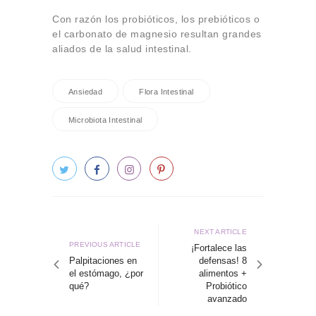
Con razón los probióticos, los prebióticos o
el carbonato de magnesio resultan grandes
aliados de la salud intestinal.
Ansiedad
Flora Intestinal
Microbiota Intestinal
Navegación
de
Next
NEXT ARTICLE
Previous
PREVIOUS ARTICLE
article
¡Fortalece las
entradas
article
Palpitaciones en
defensas! 8
el estómago, ¿por
alimentos +
qué?
Probiótico
avanzado