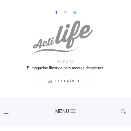
HOME
Salud
BY PQP®
Vida
El magazine lifestyle para mentes despiertas.
Business
Cultura
SUSCRÍBETE
Inspiración
Contacto
Actilife
MENU