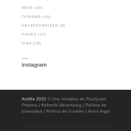
SEXO
(26)
TURISMO
(16)
UNCATEGORIZED
(8)
VIAJES
(15)
VIDA
(78)
Instagram
Actilife 2023
© Una iniciativa de PlusQuam
Pharma |
Kellenföl Advertising
|
Política de
privacidad
|
Política de Cookies
| Aviso legal