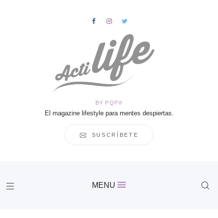
HOME
Salud
BY PQP®
Vida
El magazine lifestyle para mentes despiertas.
Business
Cultura
SUSCRÍBETE
Inspiración
Contacto
Actilife
MENU