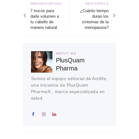
de
Previous
Next
PREVIOUS ARTICLE
NEXT ARTICLE
article
article
7 trucos para
¿Cuánto tiempo
entradas
darle volumen a
duran los
tu cabello de
síntomas de la
manera natural
menopausia?
ABOUT ME
PlusQuam
Pharma
Somos el equipo editorial de Actilife,
una iniciativa de PlusQuam
Pharma® , marca especializada en
salud.