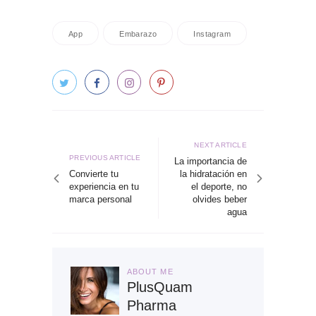
App
Embarazo
Instagram
Navegación
de
Next
NEXT ARTICLE
Previous
PREVIOUS ARTICLE
article
La importancia de
entradas
article
Convierte tu
la hidratación en
experiencia en tu
el deporte, no
marca personal
olvides beber
agua
ABOUT ME
PlusQuam
Pharma