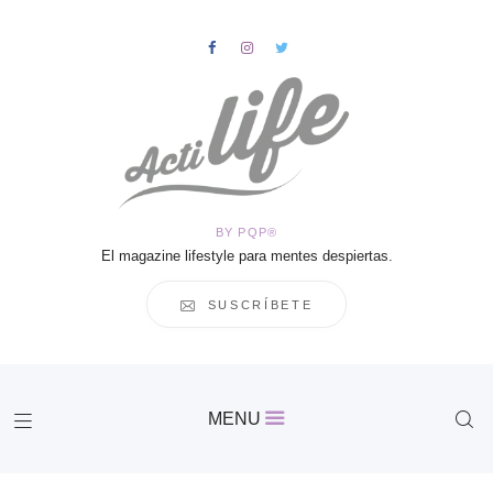
HOME
Salud
BY PQP®
Vida
El magazine lifestyle para mentes despiertas.
Business
Cultura
SUSCRÍBETE
Inspiración
Contacto
Actilife
MENU