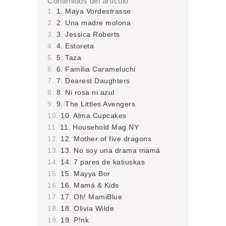
Contenidos del artículo
1. Maya Vordestrasse
2. Una madre molona
3. Jessica Roberts
4. Estoreta
5. Taza
6. Familia Carameluchi
7. Dearest Daughters
8. Ni rosa ni azul
9. The Littles Avengers
10. Alma Cupcakes
11. Household Mag NY
12. Mother of five dragons
13. No soy una drama mamá
14. 7 pares de katiuskas
15. Mayya Bor
16. Mamá & Kids
17. Oh! MamiBlue
18. Olivia Wilde
19. P!nk