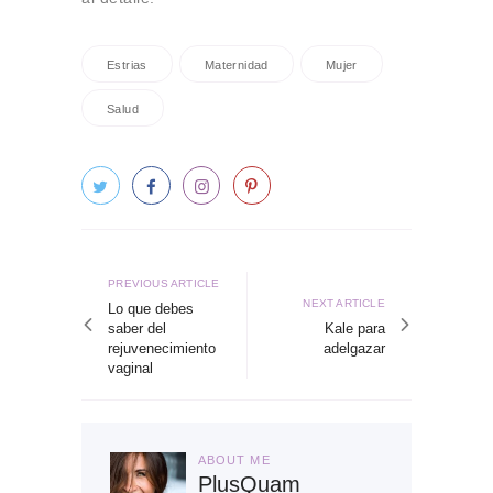
Estrias
Maternidad
Mujer
Salud
Navegación
de
Previous
PREVIOUS ARTICLE
Next
NEXT ARTICLE
article
Lo que debes
entradas
article
saber del
Kale para
rejuvenecimiento
adelgazar
vaginal
ABOUT ME
PlusQuam