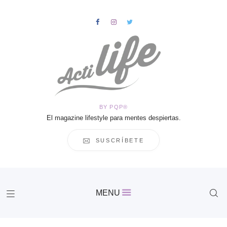
HOME
Salud
BY PQP®
Vida
El magazine lifestyle para mentes despiertas.
Business
Cultura
SUSCRÍBETE
Inspiración
Contacto
Actilife
MENU