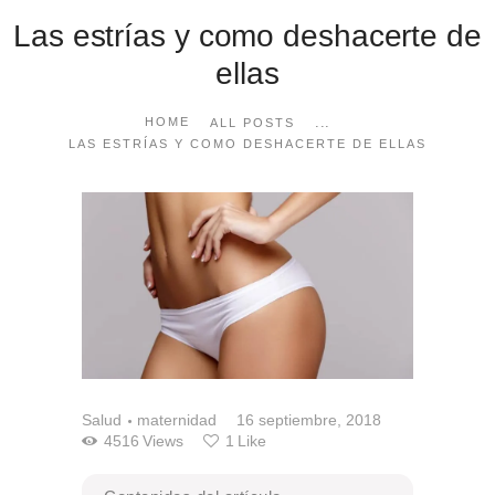
Las estrías y como deshacerte de
ellas
...
HOME
ALL POSTS
LAS ESTRÍAS Y COMO DESHACERTE DE ELLAS
Salud
maternidad
16 septiembre, 2018
4516
Views
1
Like