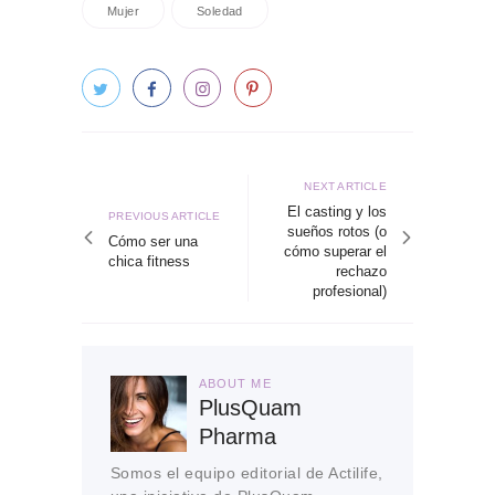
Mujer
Soledad
Navegación
de
Next
NEXT ARTICLE
article
El casting y los
entradas
Previous
PREVIOUS ARTICLE
sueños rotos (o
article
Cómo ser una
cómo superar el
chica fitness
rechazo
profesional)
ABOUT ME
PlusQuam
Pharma
Somos el equipo editorial de Actilife,