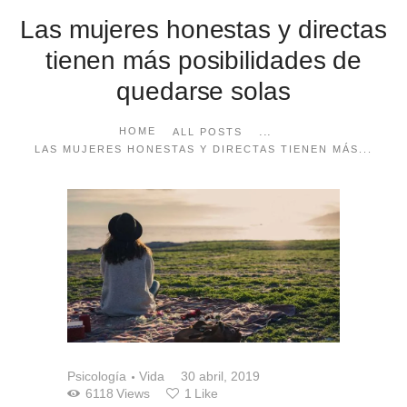
Las mujeres honestas y directas
tienen más posibilidades de
quedarse solas
...
HOME
ALL POSTS
LAS MUJERES HONESTAS Y DIRECTAS TIENEN MÁS...
Psicología
Vida
30 abril, 2019
6118
Views
1
Like