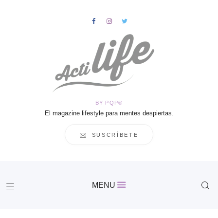
HOME
Salud
BY PQP®
Vida
El magazine lifestyle para mentes despiertas.
Business
Cultura
SUSCRÍBETE
Inspiración
Contacto
Actilife
MENU