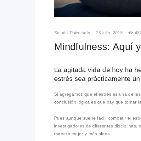
Salud
Psicología
25 julio, 2018
48
Mindfulness: Aquí 
La agitada vida de hoy ha h
estrés sea prácticamente un
Si agregamos que el estrés es una de la
conclusión lógica es que hay que tomar la
Pues aunque suene fácil, combatir el es
investigadores de diferentes disciplinas,
manera mejor y más plena.