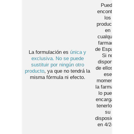
Puede
encontrar
los
productos
en
cualquier
farmacia
de España
.
La formulación es
única y
Si no
exclusiva. No se puede
disponen
sustituir por ningún otro
de ellos en
producto
, ya que no tendrá la
ese
misma fórmula ni efecto.
momento,
la farmacia
lo puede
encargar y
tenerlos a
su
disposición
en 4/24h.