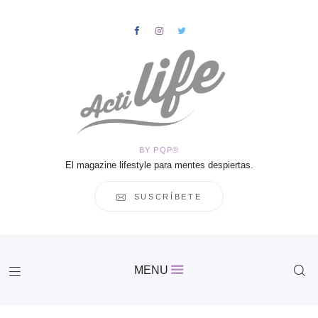
HOME
Salud
BY PQP®
Vida
El magazine lifestyle para mentes despiertas.
Business
Cultura
SUSCRÍBETE
Inspiración
Contacto
Actilife
MENU