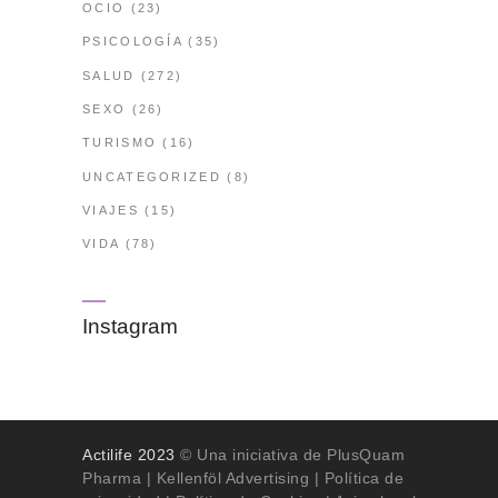
OCIO
(23)
PSICOLOGÍA
(35)
SALUD
(272)
SEXO
(26)
TURISMO
(16)
UNCATEGORIZED
(8)
VIAJES
(15)
VIDA
(78)
Instagram
Actilife 2023
© Una iniciativa de PlusQuam
Pharma |
Kellenföl Advertising
|
Política de