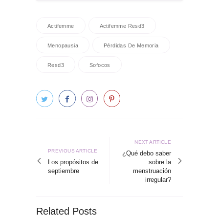
Actifemme
Actifemme Resd3
Menopausia
Pérdidas De Memoria
Resd3
Sofocos
Navegación
de
Next
NEXT ARTICLE
Previous
PREVIOUS ARTICLE
article
¿Qué debo saber
entradas
article
Los propósitos de
sobre la
septiembre
menstruación
irregular?
Related Posts