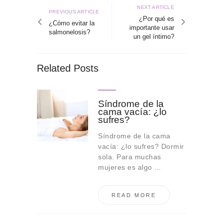
de
Next
NEXT ARTICLE
Previous
PREVIOUS ARTICLE
article
¿Por qué es
entradas
article
¿Cómo evitar la
importante usar
salmonelosis?
un gel íntimo?
Related Posts
Síndrome de la
cama vacía: ¿lo
sufres?
Síndrome de la cama
vacía: ¿lo sufres? Dormir
sola. Para muchas
mujeres es algo ...
READ MORE