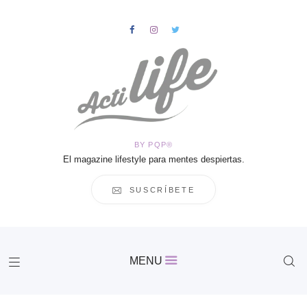
HOME
Salud
BY PQP®
Vida
El magazine lifestyle para mentes despiertas.
Business
Cultura
SUSCRÍBETE
Inspiración
Contacto
Actilife
MENU