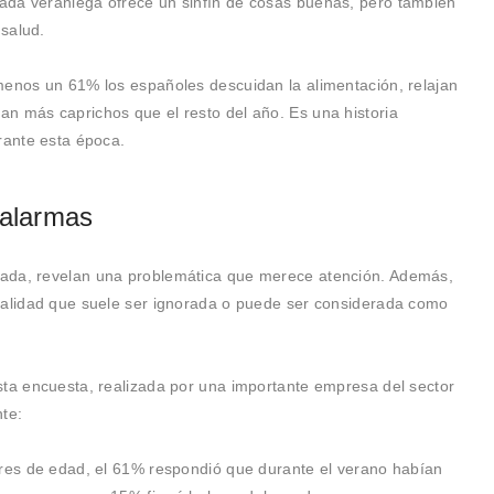
ada veraniega ofrece un sinfín de cosas buenas, pero también
salud.
menos un 61% los españoles descuidan la alimentación, relajan
n más caprichos que el resto del año. Es una historia
rante esta época.
 alarmas
da, revelan una problemática que merece atención. Además,
ealidad que suele ser ignorada o puede ser considerada como
sta encuesta, realizada por una importante empresa del sector
nte:
res de edad, el 61% respondió que durante el verano habían