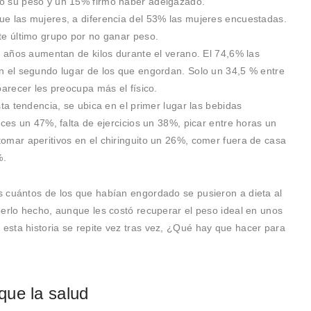
o su peso y un 15% firmó haber adelgazado.
ue las mujeres, a diferencia del 53% las mujeres encuestadas.
e último grupo por no ganar peso.
 años aumentan de kilos durante el verano. El 74,6% las
n el segundo lugar de los que engordan. Solo un 34,5 % entre
arecer les preocupa más el físico.
ta tendencia, se ubica en el primer lugar las bebidas
lces un 47%, falta de ejercicios un 38%, picar entre horas un
mar aperitivos en el chiringuito un 26%, comer fuera de casa
%.
s cuántos de los que habían engordado se pusieron a dieta al
berlo hecho, aunque les costó recuperar el peso ideal en unos
esta historia se repite vez tras vez, ¿Qué hay que hacer para
que la salud