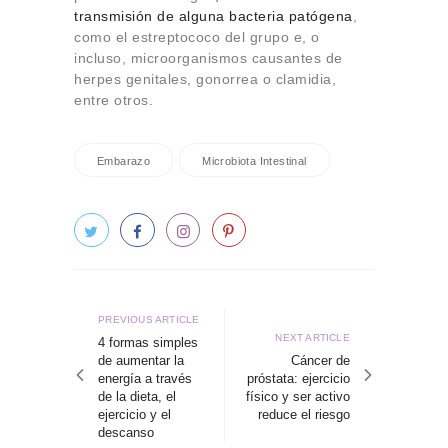
transmisión de alguna bacteria patógena
,
como el estreptococo del grupo e, o
incluso, microorganismos causantes de
herpes genitales, gonorrea o clamidia,
entre otros.
Embarazo
Microbiota Intestinal
Navegación
de
Previous
PREVIOUS ARTICLE
Next
NEXT ARTICLE
article
4 formas simples
entradas
article
de aumentar la
Cáncer de
energía a través
próstata: ejercicio
de la dieta, el
físico y ser activo
ejercicio y el
reduce el riesgo
descanso