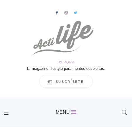
HOME
Salud
BY PQP®
Vida
El magazine lifestyle para mentes despiertas.
Business
Cultura
SUSCRÍBETE
Inspiración
Contacto
Actilife
MENU