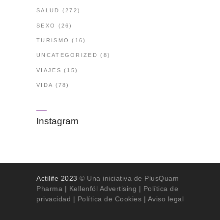
SALUD
(272)
SEXO
(26)
TURISMO
(16)
UNCATEGORIZED
(8)
VIAJES
(15)
VIDA
(78)
Instagram
Actilife 2023
© Una iniciativa de PlusQuam
Pharma |
Kellenföl Advertising
|
Política de
privacidad
|
Política de Cookies
| Aviso legal