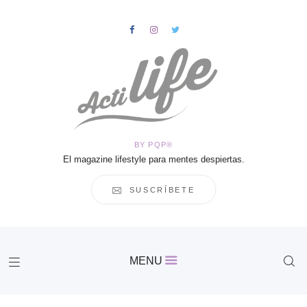
HOME
Salud
BY PQP®
Vida
El magazine lifestyle para mentes despiertas.
Business
Cultura
SUSCRÍBETE
Inspiración
Contacto
Actilife
MENU