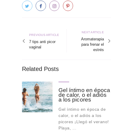
Navegación
de
Next
NEXT ARTICLE
Previous
PREVIOUS ARTICLE
article
Aromaterapia
entradas
article
7 tips anti picor
para frenar el
vaginal
estrés
Related Posts
Gel íntimo en época
de calor, o el adiós
a los picores
Gel íntimo en época de
calor, o el adiós a los
picores ¡Llegó el verano!
Playa, ...