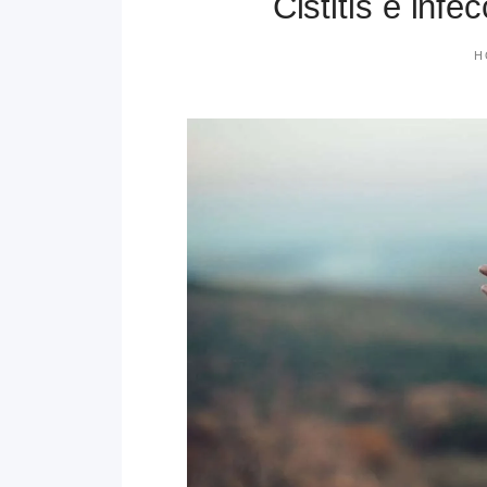
Cistitis e infe
H