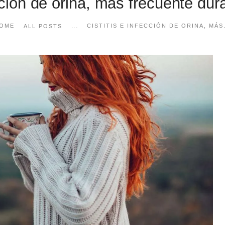
cción de orina, más frecuente dur
...
OME
CISTITIS E INFECCIÓN DE ORINA, MÁS.
ALL POSTS