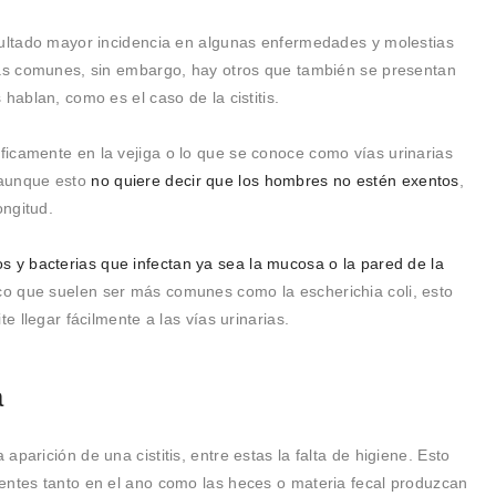
esultado mayor incidencia en algunas enfermedades y molestias
más comunes, sin embargo, hay otros que también se presentan
hablan, como es el caso de la cistitis.
íficamente en la vejiga o lo que se conoce como vías urinarias
 aunque esto
no quiere decir que los hombres no estén exentos
,
ongitud.
s y bacterias que infectan ya sea la mucosa o la pared de la
ico que suelen ser más comunes como la escherichia coli, esto
e llegar fácilmente a las vías urinarias.
a
parición de una cistitis, entre estas la falta de higiene. Esto
sentes tanto en el ano como las heces o materia fecal produzcan