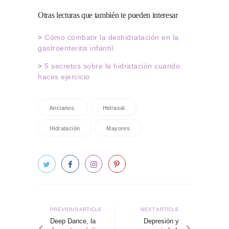
Otras lecturas que también te pueden interesar
>
Cómo combatir la deshidratación en la
gastroenteritis infantil
>
5 secretos sobre la hidratación cuando
haces ejercicio
Ancianos.
Hidrasal
Hidratación
Mayores
Navegación
de
Previous
Next
PREVIOUS ARTICLE
NEXT ARTICLE
article
article
Deep Dance, la
Depresión y
entradas