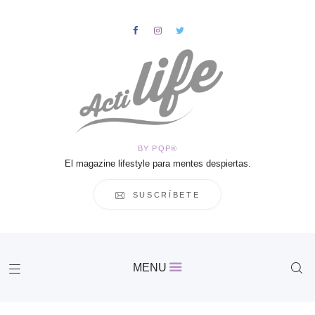
HOME
Salud
BY PQP®
Vida
El magazine lifestyle para mentes despiertas.
Business
Cultura
SUSCRÍBETE
Inspiración
Contacto
Actilife
MENU