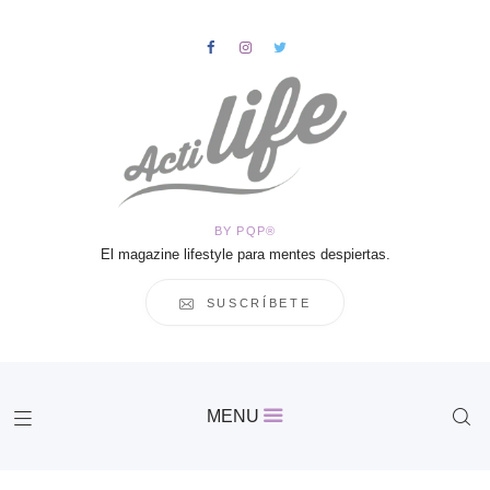
HOME
Salud
BY PQP®
Vida
El magazine lifestyle para mentes despiertas.
Business
Cultura
SUSCRÍBETE
Inspiración
Contacto
Actilife
MENU