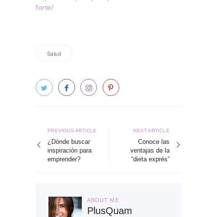
forte/
Salud
Navegación
de
Previous
Next
PREVIOUS ARTICLE
NEXT ARTICLE
article
article
¿Dónde buscar
Conoce las
entradas
inspiración para
ventajas de la
emprender?
“dieta exprés”
ABOUT ME
PlusQuam