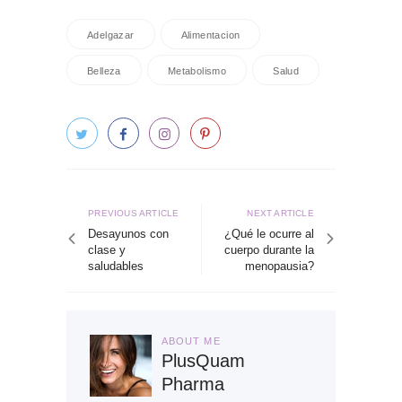
Adelgazar
Alimentacion
Belleza
Metabolismo
Salud
Navegación
de
Previous
Next
PREVIOUS ARTICLE
NEXT ARTICLE
article
article
Desayunos con
¿Qué le ocurre al
entradas
clase y
cuerpo durante la
saludables
menopausia?
ABOUT ME
PlusQuam
Pharma