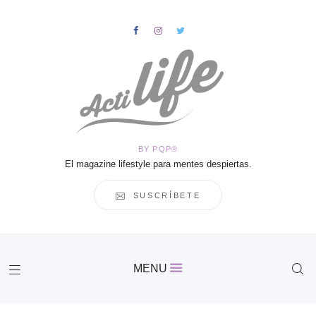
HOME
Salud
BY PQP®
Vida
El magazine lifestyle para mentes despiertas.
Business
Cultura
SUSCRÍBETE
Inspiración
Contacto
Actilife
MENU