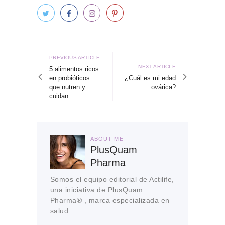
Navegación
de
Previous
PREVIOUS ARTICLE
Next
NEXT ARTICLE
article
5 alimentos ricos
entradas
article
en probióticos
¿Cuál es mi edad
que nutren y
ovárica?
cuidan
ABOUT ME
PlusQuam
Pharma
Somos el equipo editorial de Actilife,
una iniciativa de PlusQuam
Pharma® , marca especializada en
salud.