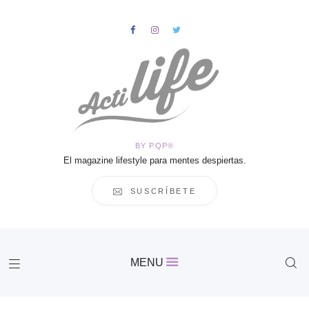
HOME
Salud
BY PQP®
Vida
El magazine lifestyle para mentes despiertas.
Business
Cultura
SUSCRÍBETE
Inspiración
Contacto
Actilife
MENU