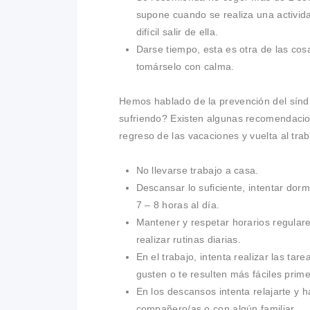
supone cuando se realiza una activida
difícil salir de ella.
Darse tiempo, esta es otra de las co
tomárselo con calma.
Hemos hablado de la prevención del sín
sufriendo? Existen algunas recomendaci
regreso de las vacaciones y vuelta al trab
No llevarse trabajo a casa.
Descansar lo suficiente, intentar dorm
7 – 8 horas al día.
Mantener y respetar horarios regular
realizar rutinas diarias.
En el trabajo, intenta realizar las tar
gusten o te resulten más fáciles prime
En los descansos intenta relajarte y 
compañero/as o con algún familiar.