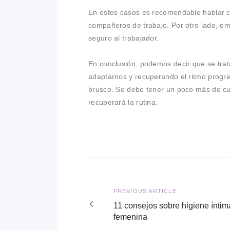
En estos casos es recomendable hablar co
compañeros de trabajo. Por otro lado, emp
seguro al trabajador.
En conclusión, podemos decir que se trat
adaptarnos y recuperando el ritmo progre
brusco. Se debe tener un poco más de cu
recuperará la rutina.
Navegación
de
Previous
PREVIOUS ARTICLE
entradas
article
11 consejos sobre higiene íntim
femenina