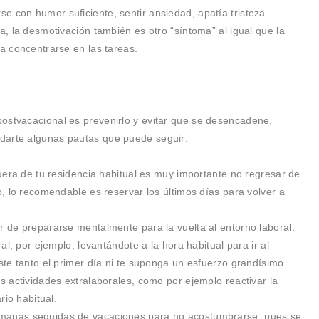
e con humor suficiente, sentir ansiedad, apatía tristeza.
a, la desmotivación también es otro “síntoma” al igual que la
ra concentrarse en las tareas.
ostvacacional es prevenirlo y evitar que se desencadene,
darte algunas pautas que puede seguir:
fuera de tu residencia habitual es muy importante no regresar de
o, lo recomendable es reservar los últimos días para volver a
 de prepararse mentalmente para la vuelta al entorno laboral.
al, por ejemplo, levantándote a la hora habitual para ir al
ste tanto el primer día ni te suponga un esfuerzo grandísimo.
s actividades extralaborales, como por ejemplo reactivar la
rio habitual.
manas seguidas de vacaciones para no acostumbrarse, pues se