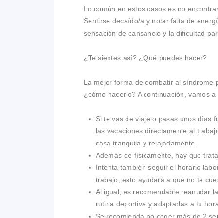
Lo común en estos casos es no encontrars
Sentirse decaído/a y notar falta de energí
sensación de cansancio y la dificultad pa
¿Te sientes así? ¿Qué puedes hacer?
La mejor forma de combatir al síndrome p
¿cómo hacerlo? A continuación, vamos a 
Si te vas de viaje o pasas unos días 
las vacaciones directamente al trabaj
casa tranquila y relajadamente.
Además de físicamente, hay que tratar
Intenta también seguir el horario labor
trabajo, esto ayudará a que no te cue
Al igual, es recomendable reanudar la
rutina deportiva y adaptarlas a tu hora
Se recomienda no coger más de 2 se